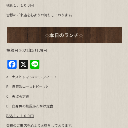
o
税込１，１００円
k
皆様のご来店を心よりお待ちしております。
☆本日のランチ☆
投稿日
2021年5月29日
F
X
Li
a
n
A ナスとトマトのミルフィーユ
c
e
B 自家製ローストビーフ丼
e
C 天ぷら定食
b
D 白身魚の和風あんかけ定食
o
o
税込１，１００円
皆様のご来店を心よりお待ちしております。