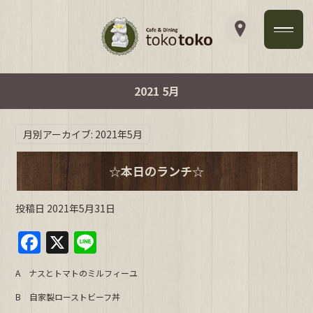
2021 5月
月別アーカイブ:
2021年5月
☆本日のランチ☆
投稿日
2021年5月31日
F
X
Li
a
n
A ナスとトマトのミルフィーユ
c
e
B 自家製ローストビーフ丼
e