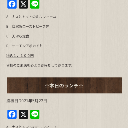
F
X
Li
a
n
A ナスとトマトのミルフィーユ
c
e
B 自家製ローストビーフ丼
e
C 天ぷら定食
b
D サーモンアボカド丼
o
o
税込１，１００円
k
皆様のご来店を心よりお待ちしております。
☆本日のランチ☆
投稿日
2021年5月22日
F
X
Li
a
n
A ナスとトマトのミルフィーユ