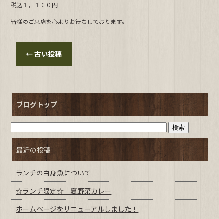
o
税込１，１００円
k
皆様のご来店を心よりお待ちしております。
←
古い投稿
ブログトップ
最近の投稿
ランチの白身魚について
☆ランチ限定☆ 夏野菜カレー
ホームページをリニューアルしました！