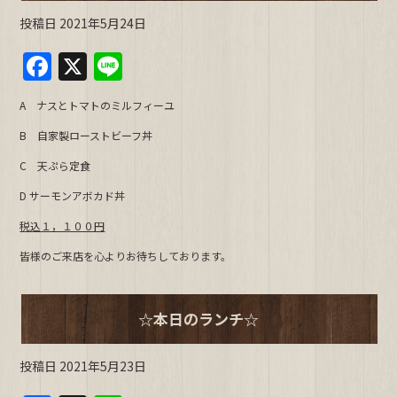
投稿日
2021年5月24日
F
X
Li
a
n
A ナスとトマトのミルフィーユ
c
e
B 自家製ローストビーフ丼
e
C 天ぷら定食
b
D サーモンアボカド丼
o
o
税込１，１００円
k
皆様のご来店を心よりお待ちしております。
☆本日のランチ☆
投稿日
2021年5月23日