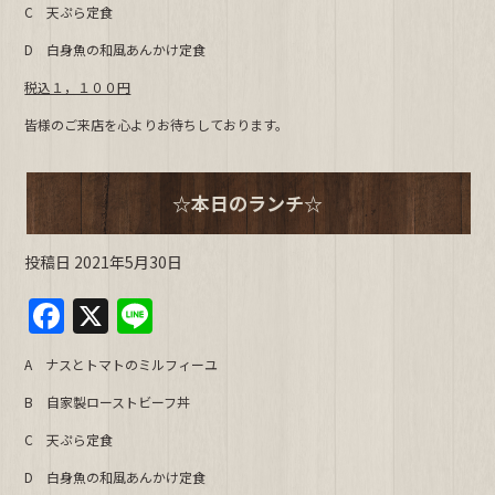
C 天ぷら定食
b
D 白身魚の和風あんかけ定食
o
o
税込１，１００円
k
皆様のご来店を心よりお待ちしております。
☆本日のランチ☆
投稿日
2021年5月30日
F
X
Li
a
n
A ナスとトマトのミルフィーユ
c
e
B 自家製ローストビーフ丼
e
C 天ぷら定食
b
D 白身魚の和風あんかけ定食
o