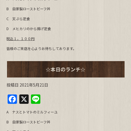
c
e
B 自家製ローストビーフ丼
e
C 天ぷら定食
b
D メヒカリのから揚げ定食
o
o
税込１，１００円
k
皆様のご来店を心よりお待ちしております。
☆本日のランチ☆
投稿日
2021年5月21日
F
X
Li
a
n
A ナスとトマトのミルフィーユ
c
e
B 自家製ローストビーフ丼
e