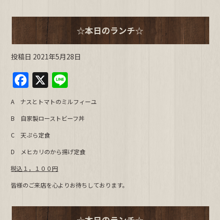
k
☆本日のランチ☆
投稿日
2021年5月28日
F
X
Li
a
n
A ナスとトマトのミルフィーユ
c
e
B 自家製ローストビーフ丼
e
C 天ぷら定食
b
D メヒカリのから揚げ定食
o
o
税込１，１００円
k
皆様のご来店を心よりお待ちしております。
☆本日のランチ☆