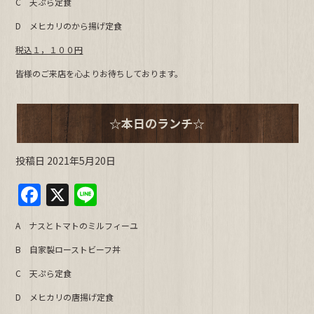
C 天ぷら定食
b
D メヒカリのから揚げ定食
o
o
税込１，１００円
k
皆様のご来店を心よりお待ちしております。
☆本日のランチ☆
投稿日
2021年5月20日
F
X
Li
a
n
A ナスとトマトのミルフィーユ
c
e
B 自家製ローストビーフ丼
e
C 天ぷら定食
b
D メヒカリの唐揚げ定食
o