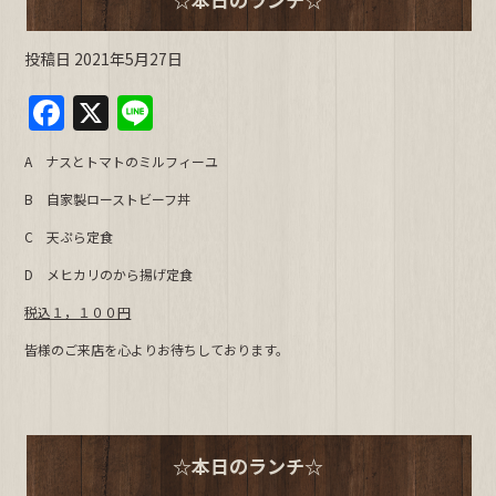
投稿日
2021年5月27日
F
X
Li
a
n
A ナスとトマトのミルフィーユ
c
e
B 自家製ローストビーフ丼
e
C 天ぷら定食
b
D メヒカリのから揚げ定食
o
o
税込１，１００円
k
皆様のご来店を心よりお待ちしております。
☆本日のランチ☆