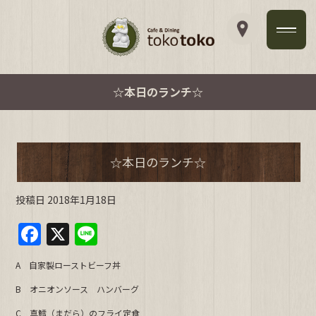
☆本日のランチ☆
☆本日のランチ☆
投稿日
2018年1月18日
F
X
Li
a
n
A 自家製ローストビーフ丼
c
e
B オニオンソース ハンバーグ
e
C 真鱈（まだら）のフライ定食