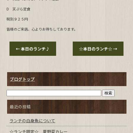
b
D 天ぷら定食
o
o
税別９２５円
k
皆様のご来店、心よりお待ちしております。
←
本日のランチ♪
☆本日のランチ☆
→
ブログトップ
最近の投稿
ランチの白身魚について
☆ランチ限定☆ 夏野菜カレー