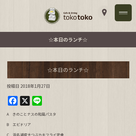
☆本日のランチ☆
☆本日のランチ☆
投稿日
2018年1月27日
F
X
Li
a
n
A きのことナスの和風パスタ
c
e
B エビドリア
e
C 浜名湖産大つぶカキフライ定食