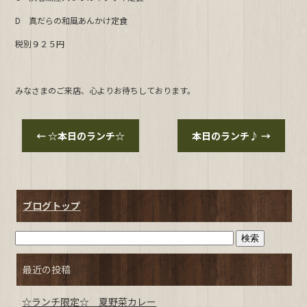
b
D 真だらの和風あんかけ定食
o
o
税別９２５円
k
みなさまのご来店、心よりお待ちしております。
←
☆本日のランチ☆
本日のランチ♪
→
ブログトップ
最近の投稿
☆ランチ限定☆ 夏野菜カレー