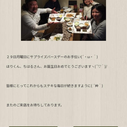
b
o
o
k
２９日月曜日にサプライズバースデーのお手伝い(´・ω・｀)
ほりくん、ちはるさん、お誕生日おめでとうございますヽ(´▽｀)/
皆様にとってこれからもステキな毎日が続きますように( ´艸｀)
またのご来店をお待ちしております。