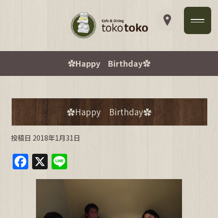
✿Happy Birthday✿
✿Happy Birthday✿
投稿日
2018年1月31日
F
X
Li
a
n
c
e
e