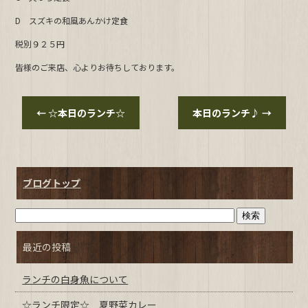
b
D スズキの和風あんかけ定食
o
o
税別９２５円
k
皆様のご来店、心よりお待ちしております。
←
☆本日のランチ☆
本日のランチ♪
→
ブログトップ
最近の投稿
ランチの白身魚について
☆ランチ限定☆ 夏野菜カレー