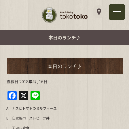
本日のランチ♪
本日のランチ♪
投稿日
2018年4月16日
F
X
Li
a
n
A ナスとトマトのミルフィーユ
c
e
B 自家製ローストビーフ丼
e
C 天ぷら定食