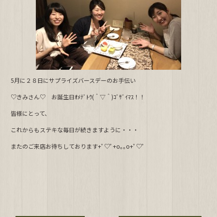
b
o
o
k
5月に２８日にサプライズバースデーのお手伝い
♡きみさん♡ お誕生日ｵﾒﾃﾞﾄｳ(＾▽＾)ｺﾞｻﾞｲﾏｽ！！
皆様にとって、
これからもステキな毎日が続きますように・・・
またのご来店お待ちしております+ﾟ♡ﾟ+o｡｡o+ﾟ♡ﾟ