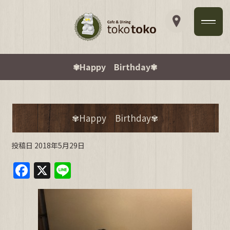
✾Happy Birthday✾
✾Happy Birthday✾
投稿日
2018年5月29日
F
X
Li
a
n
c
e
e