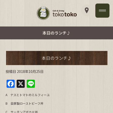
本日のランチ♪
本日のランチ♪
投稿日
2018年10月25日
F
X
Li
a
n
A ナスとトマトのミルフィーユ
c
e
B 自家製ローストビーフ丼
e
C サーモンアボカド丼