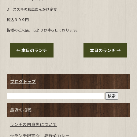
b
D スズキの和風あんかけ定食
o
o
税込９９９円
k
皆様のご来店、心よりお待ちしております。
←
本日のランチ
本日のランチ
→
ブログトップ
最近の投稿
ランチの白身魚について
☆ランチ限定☆ 夏野菜カレー