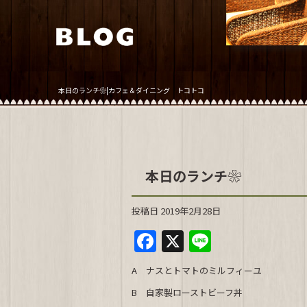
本日のランチ❀|カフェ＆ダイニング トコトコ
本日のランチ❀
投稿日
2019年2月28日
F
X
Li
a
n
A ナスとトマトのミルフィーユ
c
e
B 自家製ローストビーフ丼