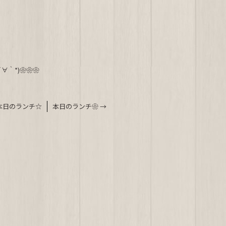
∀｀*)❀❀❀
本日のランチ☆
本日のランチ❀
→