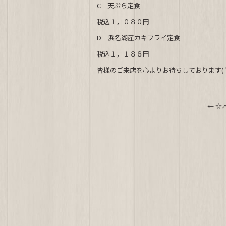
e
C 天ぷら定食
b
税込１，０８０円
o
D 浜名湖産カキフライ定食
o
税込１，１８８円
k
皆様のご来店を心よりお待ちしております(´
←
☆