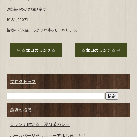
b
D桜海老のかき揚げ定食
o
o
税込1,080円
k
皆様のご来店、心よりお待ちしております。
←
☆本日のランチ☆
☆本日のランチ☆
→
ブログトップ
最近の投稿
☆ランチ限定☆ 夏野菜カレー
ホームページをリニューアルしました！