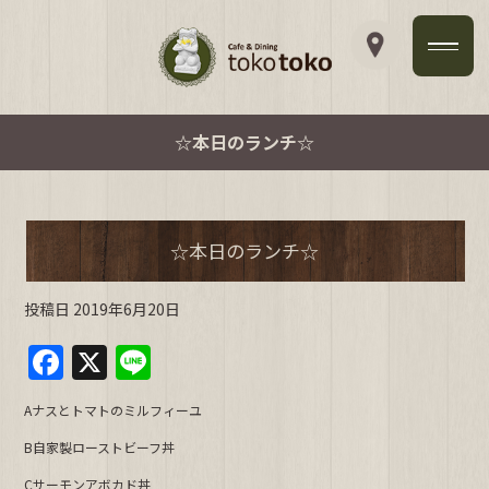
☆本日のランチ☆
☆本日のランチ☆
投稿日
2019年6月20日
F
X
Li
a
n
Aナスとトマトのミルフィーユ
c
e
B自家製ローストビーフ丼
e
Cサーモンアボカド丼