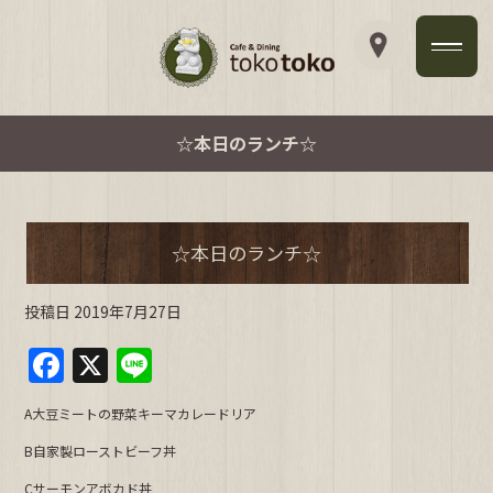
☆本日のランチ☆
☆本日のランチ☆
投稿日
2019年7月27日
F
X
Li
a
n
A大豆ミートの野菜キーマカレードリア
c
e
B自家製ローストビーフ丼
e
Cサーモンアボカド丼