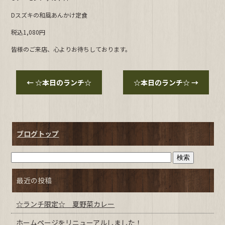
b
Dスズキの和風あんかけ定食
o
o
税込1,080円
k
皆様のご来店、心よりお待ちしております。
←
☆本日のランチ☆
☆本日のランチ☆
→
ブログトップ
最近の投稿
☆ランチ限定☆ 夏野菜カレー
ホームページをリニューアルしました！