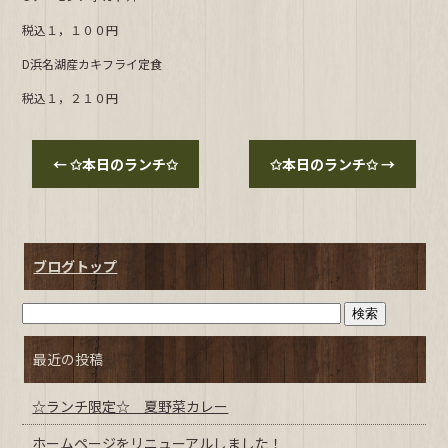
b
税込１，１００円
o
o
D浜名湖産カキフライ定食
k
税込１，２１０円
←
✩本日のランチ✩
✩本日のランチ✩
→
ブログトップ
最近の投稿
☆ランチ限定☆ 夏野菜カレー
ホームページをリニューアルしました！