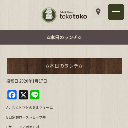
✩本日のランチ✩
✩本日のランチ✩
投稿日
2020年1月17日
F
X
Li
a
n
Aナスとトマトのミルフィーユ
c
e
B自家製ローストビーフ丼
e
Cサーモンアボカド丼