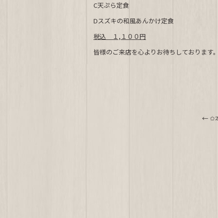
e
C天ぷら定食
b
Dスズキの和風あんかけ定食
o
税込 １,１００円
o
皆様のご来店を心よりお待ちしております
k
←
✩