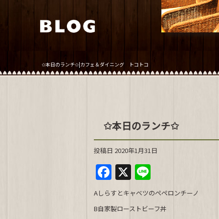
✩本日のランチ✩|カフェ＆ダイニング トコトコ
✩本日のランチ✩
投稿日
2020年1月31日
F
X
Li
a
n
Aしらすとキャベツのペペロンチーノ
c
e
B自家製ローストビーフ丼