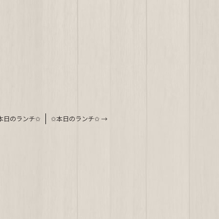
。
本日のランチ✩
✩本日のランチ✩
→