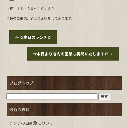
b
（夜）１６：３０～１９：３０
o
o
皆様のご来店、心よりお待ちしております。
k
←
✩本日のランチ✩
✩本日より店内の営業も再開いたします✩
→
ブログトップ
最近の投稿
ランチの白身魚について