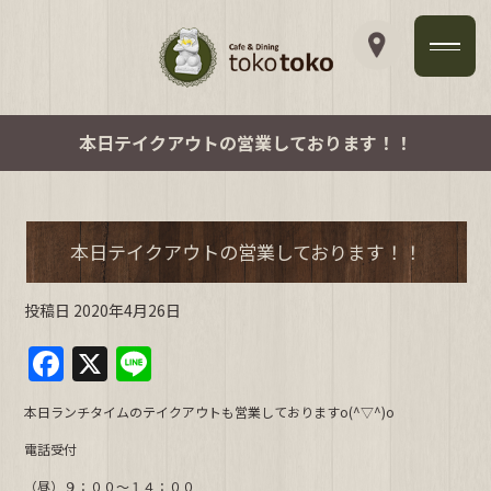
本日テイクアウトの営業しております！！
本日テイクアウトの営業しております！！
投稿日
2020年4月26日
F
X
Li
a
n
本日ランチタイムのテイクアウトも営業しておりますo(^▽^)o
c
e
電話受付
e
（昼）９：００～１４：００