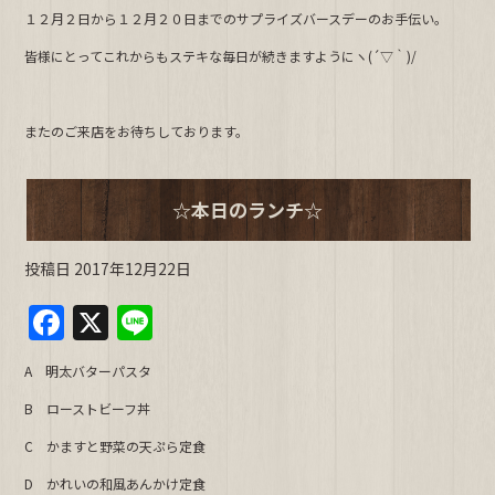
１２月２日から１２月２０日までのサプライズバースデーのお手伝い。
皆様にとってこれからもステキな毎日が続きますようにヽ(´▽｀)/
またのご来店をお待ちしております。
☆本日のランチ☆
投稿日
2017年12月22日
F
X
Li
a
n
A 明太バターパスタ
c
e
B ローストビーフ丼
e
C かますと野菜の天ぷら定食
b
D かれいの和風あんかけ定食