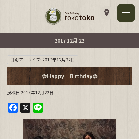
2017 12月 22
日別アーカイブ:
2017年12月22日
✿Happy Birthday✿
投稿日
2017年12月22日
F
X
Li
a
n
c
e
e