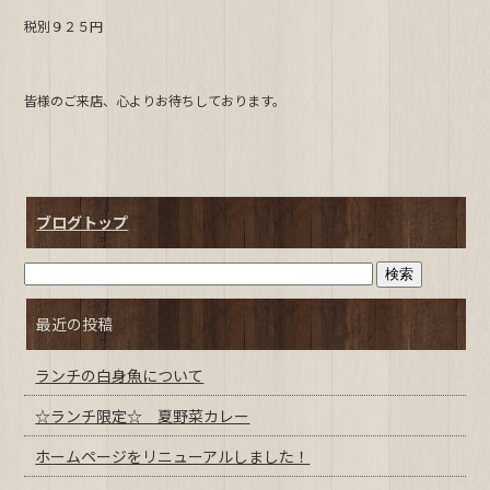
o
o
税別９２５円
k
皆様のご来店、心よりお待ちしております。
ブログトップ
最近の投稿
ランチの白身魚について
☆ランチ限定☆ 夏野菜カレー
ホームページをリニューアルしました！