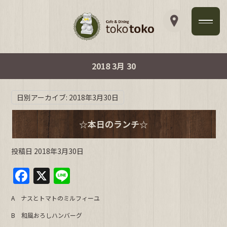
2018 3月 30
日別アーカイブ:
2018年3月30日
☆本日のランチ☆
投稿日
2018年3月30日
F
X
Li
a
n
A ナスとトマトのミルフィーユ
c
e
B 和風おろしハンバーグ
e