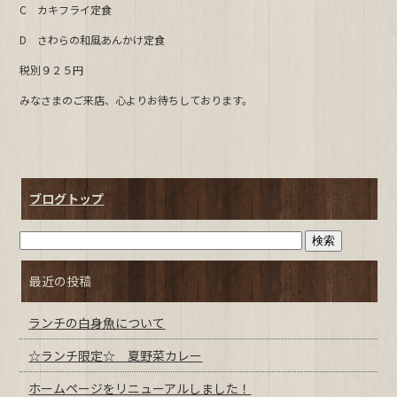
C カキフライ定食
b
D さわらの和風あんかけ定食
o
o
税別９２５円
k
みなさまのご来店、心よりお待ちしております。
ブログトップ
最近の投稿
ランチの白身魚について
☆ランチ限定☆ 夏野菜カレー
ホームページをリニューアルしました！