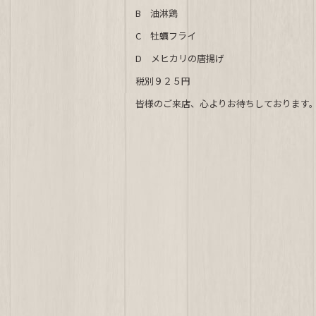
c
e
B 油淋鶏
e
C 牡蠣フライ
b
D メヒカリの唐揚げ
o
税別９２５円
o
皆様のご来店、心よりお待ちしております
k