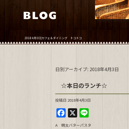
2018 4月 03|カフェ＆ダイニング トコトコ
日別アーカイブ:
2018年4月3日
☆本日のランチ☆
投稿日
2018年4月3日
F
X
Li
a
n
A 明太バターパスタ