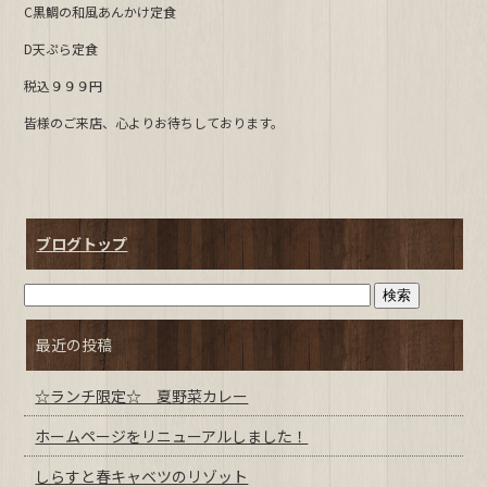
C黒鯛の和風あんかけ定食
b
D天ぷら定食
o
o
税込９９９円
k
皆様のご来店、心よりお待ちしております。
ブログトップ
最近の投稿
☆ランチ限定☆ 夏野菜カレー
ホームページをリニューアルしました！
しらすと春キャベツのリゾット