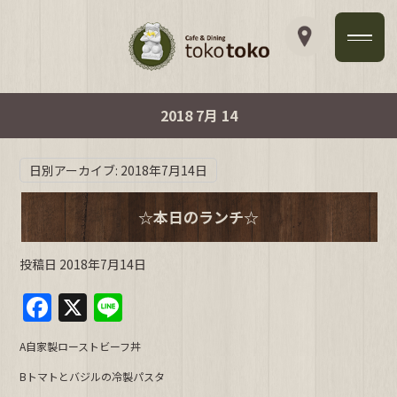
2018 7月 14
日別アーカイブ:
2018年7月14日
☆本日のランチ☆
投稿日
2018年7月14日
F
X
Li
a
n
A自家製ローストビーフ丼
c
e
Bトマトとバジルの冷製パスタ
e