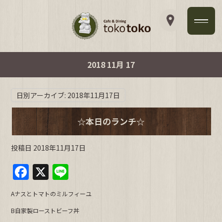
2018 11月 17
日別アーカイブ:
2018年11月17日
☆本日のランチ☆
投稿日
2018年11月17日
F
X
Li
a
n
Aナスとトマトのミルフィーユ
c
e
B自家製ローストビーフ丼
e