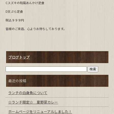
Cスズキの和風あんかけ定食
b
D天ぷら定食
o
o
税込９９９円
k
皆様のご来店、心よりお待ちしております。
ブログトップ
最近の投稿
ランチの白身魚について
☆ランチ限定☆ 夏野菜カレー
ホームページをリニューアルしました！