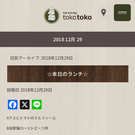
2018 12月 29
日別アーカイブ:
2018年12月29日
☆本日のランチ☆
投稿日
2018年12月29日
F
X
Li
a
n
Aナスとトマトのミルフィーユ
c
e
B自家製ローストビーフ丼
e