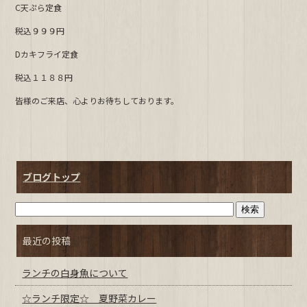
C天ぷら定食
b
税込９９９円
o
o
Dカキフライ定食
k
税込１１８８円
皆様のご来店、心よりお待ちしております。
ブログトップ
最近の投稿
ランチの白身魚について
☆ランチ限定☆ 夏野菜カレー