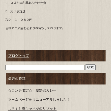
C スズキの和風あんかけ定食
b
D 天ぷら定食
o
o
税込 １，０８０円
k
皆様のご来店を心よりお待ちしております。
ブログトップ
最近の投稿
☆ランチ限定☆ 夏野菜カレー
ホームページをリニューアルしました！
しらすと春キャベツのリゾット