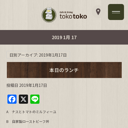
2019 1月 17
日別アーカイブ:
2019年1月17日
本日のランチ
投稿日
2019年1月17日
F
X
Li
a
n
A ナスとトマトのミルフィーユ
c
e
B 自家製ローストビーフ丼
e