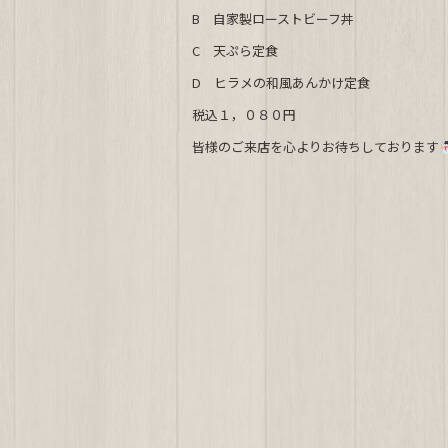
c
e
B 自家製ローストビーフ丼
e
C 天ぷら定食
b
D ヒラメの和風あんかけ定食
o
税込１，０８０円
o
皆様のご来店を心よりお待ちしております
k