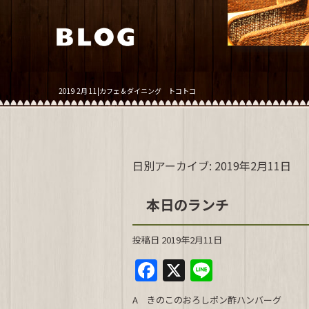
2019 2月 11|カフェ＆ダイニング トコトコ
日別アーカイブ:
2019年2月11日
本日のランチ
投稿日
2019年2月11日
F
X
Li
a
n
A きのこのおろしポン酢ハンバーグ