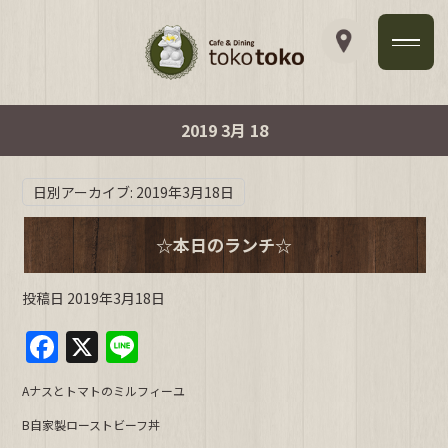
2019 3月 18
日別アーカイブ:
2019年3月18日
☆本日のランチ☆
投稿日
2019年3月18日
F
X
Li
a
n
Aナスとトマトのミルフィーユ
c
e
B自家製ローストビーフ丼
e