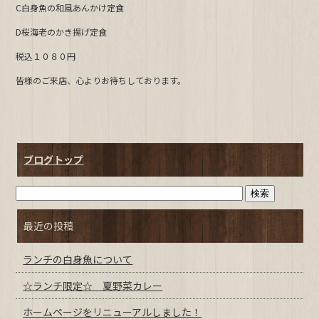
C白身魚の和風あんかけ定食
b
D桜海老のかき揚げ定食
o
o
税込１０８０円
k
皆様のご来店、心よりお待ちしております。
ブログトップ
最近の投稿
ランチの白身魚について
☆ランチ限定☆ 夏野菜カレー
ホームページをリニューアルしました！