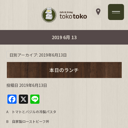
2019 6月 13
日別アーカイブ:
2019年6月13日
本日のランチ
投稿日
2019年6月13日
F
X
Li
a
n
A トマトとバジルの冷製パスタ
c
e
B 自家製ローストビーフ丼
e