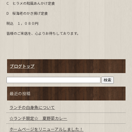
C ヒラメの和風あんかけ定食
b
D 桜海老のかき揚げ定食
o
o
税込 １，０８０円
k
皆様のご来店を、心よりお待ちしております。
ブログトップ
最近の投稿
ランチの白身魚について
☆ランチ限定☆ 夏野菜カレー
ホームページをリニューアルしました！