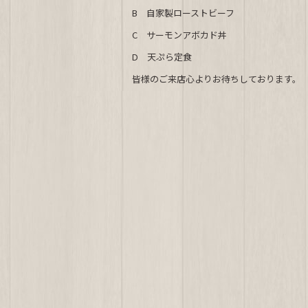
c
e
B 自家製ローストビーフ
e
C サーモンアボカド丼
b
D 天ぷら定食
o
皆様のご来店心よりお待ちしております。
o
k