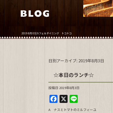
2019 8月 03|カフェ＆ダイニング トコトコ
日別アーカイブ:
2019年8月3日
☆本日のランチ☆
投稿日
2019年8月3日
F
X
Li
a
n
A ナスとトマトのミルフィーユ