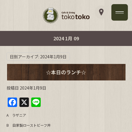
2024 1月 09
日別アーカイブ:
2024年1月9日
☆本日のランチ☆
投稿日
2024年1月9日
F
X
Li
a
n
A ラザニア
c
e
B 自家製ローストビーフ丼
e