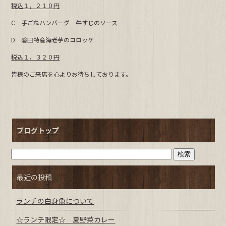
税込１，２１０円
b
C 手ごねハンバーグ 牛すじのソース
o
o
D 磐田特産海老芋のコロッケ
k
税込１，３２０円
皆様のご来店を心よりお待ちしております。
ブログトップ
最近の投稿
ランチの白身魚について
☆ランチ限定☆ 夏野菜カレー