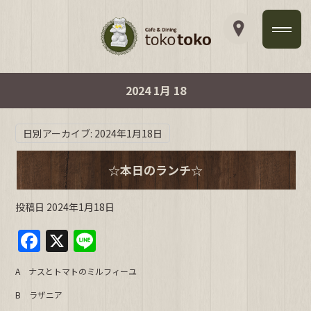
2024 1月 18
日別アーカイブ:
2024年1月18日
☆本日のランチ☆
投稿日
2024年1月18日
F
X
Li
a
n
A ナスとトマトのミルフィーユ
c
e
B ラザニア
e