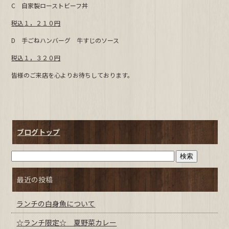
C 自家製ローストビーフ丼
b
税込１，２１０円
o
o
D 手ごねハンバーグ 牛すじのソース
k
税込１，３２０円
皆様のご来店を心よりお待ちしております。
ブログトップ
最近の投稿
ランチの白身魚について
☆ランチ限定☆ 夏野菜カレー